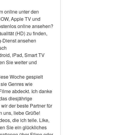
m online unter den 
NOW, Apple TV und 
ostenlos online ansehen?
alität (HD) zu finden, 
-Dienst ansehen 
sch
roid, iPad, Smart TV 
 Sie weiter und 
iese Woche gespielt 
sie Genres wie 
Filme abdeckt. Ich danke 
das diesjährige 
ir der beste Partner für 
 uns, liebe Grüße! 
s, die ich teile. Like, 
en Sie ein glückliches 
rmationen über Filme oder 