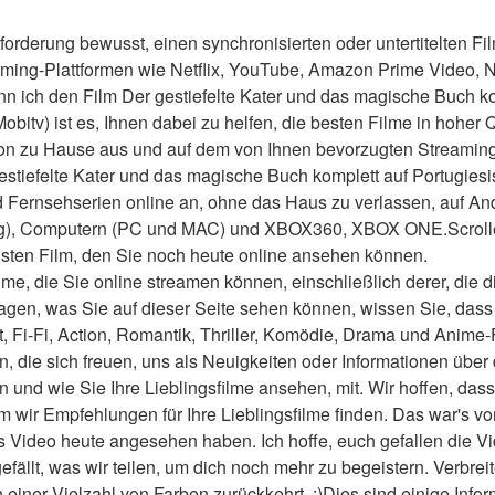
forderung bewusst, einen synchronisierten oder untertitelten Fil
aming-Plattformen wie Netflix, YouTube, Amazon Prime Video, 
n ich den Film Der gestiefelte Kater und das magische Buch k
bitv) ist es, Ihnen dabei zu helfen, die besten Filme in hoher Qu
von zu Hause aus und auf dem von Ihnen bevorzugten Streaming
stiefelte Kater und das magische Buch komplett auf Portugiesi
 Fernsehserien online an, ohne das Haus zu verlassen, auf And
g), Computern (PC und MAC) und XBOX360, XBOX ONE.Scrollen
sten Film, den Sie noch heute online ansehen können.
me, die Sie online streamen können, einschließlich derer, die d
agen, was Sie auf dieser Seite sehen können, wissen Sie, dass 
t, Fi-Fi, Action, Romantik, Thriller, Komödie, Drama und Anime-
en, die sich freuen, uns als Neuigkeiten oder Informationen über 
und wie Sie Ihre Lieblingsfilme ansehen, mit. Wir hoffen, dass w
wir Empfehlungen für Ihre Lieblingsfilme finden. Das war's von
 Video heute angesehen haben. Ich hoffe, euch gefallen die Video
 gefällt, was wir teilen, um dich noch mehr zu begeistern. Verbreit
n einer Vielzahl von Farben zurückkehrt. :)Dies sind einige Info