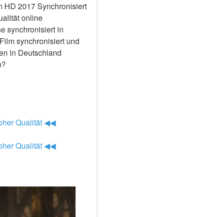
m HD 2017 Synchronisiert 
lität online 
synchronisiert in 
ilm synchronisiert und 
en in Deutschland 
n?
oher Qualität ◀◀
oher Qualität ◀◀