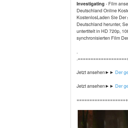
Investigating
-
Film anse
Deutschland Online Kosten
KostenlosLaden Sie Der g
Deutschland herunter, Se
untertitelt in HD 720p, 1
synchronisierten Film De
.
.===================
Jetzt ansehen►►
 Der g
Jetzt ansehen►►
 Der g
===================+